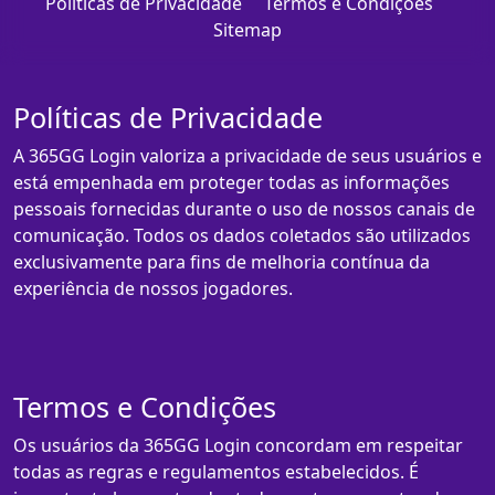
Políticas de Privacidade
Termos e Condições
Sitemap
Políticas de Privacidade
A 365GG Login valoriza a privacidade de seus usuários e
está empenhada em proteger todas as informações
pessoais fornecidas durante o uso de nossos canais de
comunicação. Todos os dados coletados são utilizados
exclusivamente para fins de melhoria contínua da
experiência de nossos jogadores.
Termos e Condições
Os usuários da 365GG Login concordam em respeitar
todas as regras e regulamentos estabelecidos. É