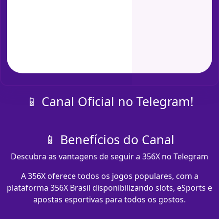
📱 Canal Oficial no Telegram!
📱 Benefícios do Canal
Descubra as vantagens de seguir a 356X no Telegram
A 356X oferece todos os jogos populares, com a
plataforma 356X Brasil disponibilizando slots, eSports e
apostas esportivas para todos os gostos.