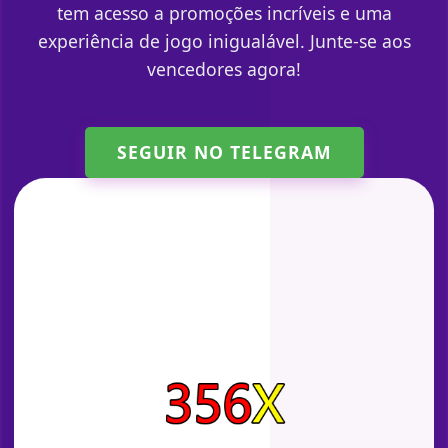
tem acesso a promoções incríveis e uma
experiência de jogo inigualável. Junte-se aos
vencedores agora!
SEGUIR NO TELEGRAM