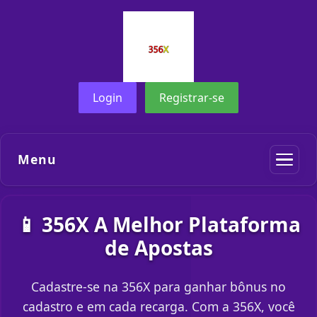
Login
Registrar-se
Menu
📱 356X A Melhor Plataforma
de Apostas
Cadastre-se na 356X para ganhar bônus no
cadastro e em cada recarga. Com a 356X, você