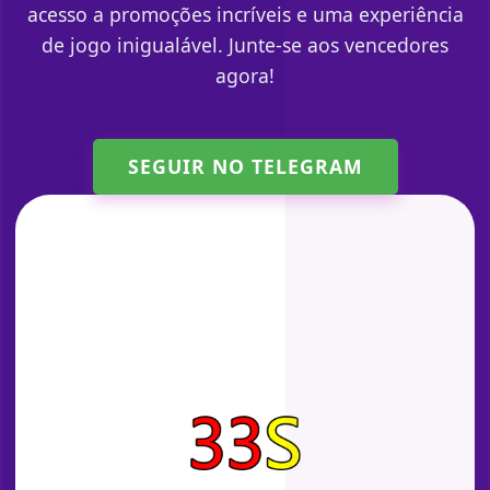
acesso a promoções incríveis e uma experiência
de jogo inigualável. Junte-se aos vencedores
agora!
SEGUIR NO TELEGRAM