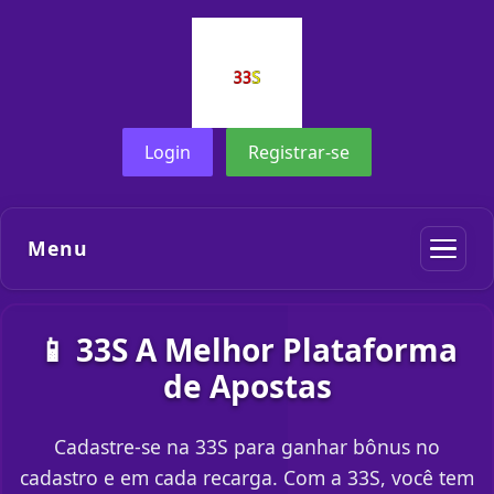
Login
Registrar-se
Menu
📱 33S A Melhor Plataforma
de Apostas
Cadastre-se na 33S para ganhar bônus no
cadastro e em cada recarga. Com a 33S, você tem