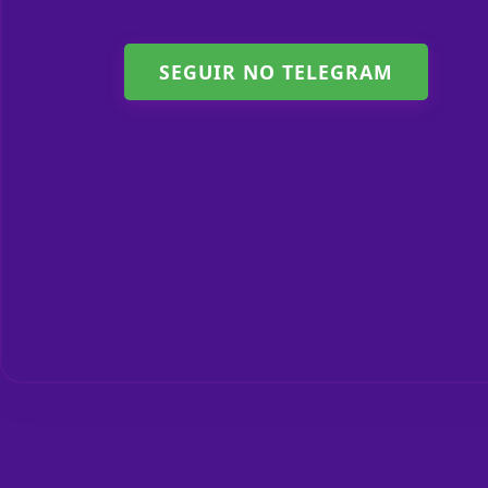
SEGUIR NO TELEGRAM