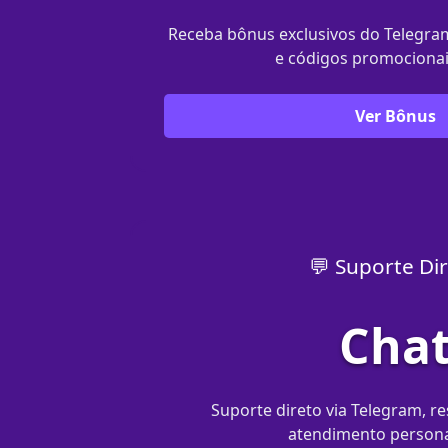
Receba bônus exclusivos do Telegra
e códigos promocionai
Ver Bônus
💬 Suporte Di
Cha
Suporte direto via Telegram, r
atendimento persona