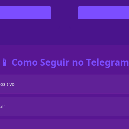
e
📱 Como Seguir no Telegram
ositivo
al"