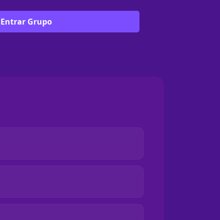
Entrar Grupo