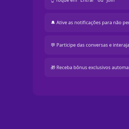
👆 Toque em "Entrar" ou "Join"
🔔 Ative as notificações para não p
💬 Participe das conversas e interaj
🎁 Receba bônus exclusivos autom