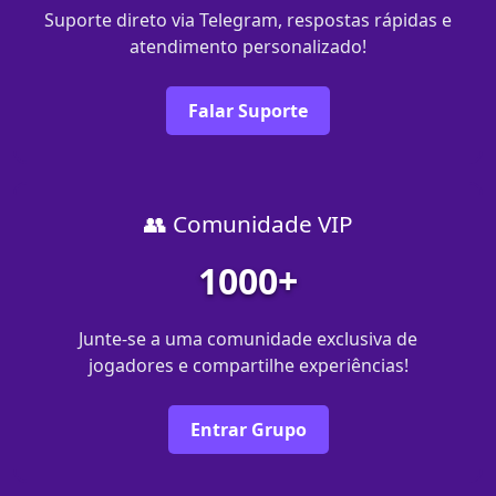
Suporte direto via Telegram, respostas rápidas e
atendimento personalizado!
Falar Suporte
👥 Comunidade VIP
1000+
Junte-se a uma comunidade exclusiva de
jogadores e compartilhe experiências!
Entrar Grupo