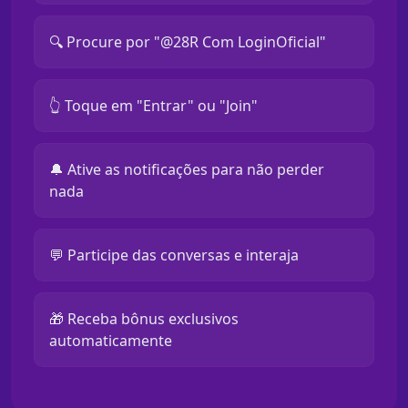
🔍 Procure por "@28R Com LoginOficial"
👆 Toque em "Entrar" ou "Join"
🔔 Ative as notificações para não perder
nada
💬 Participe das conversas e interaja
🎁 Receba bônus exclusivos
automaticamente