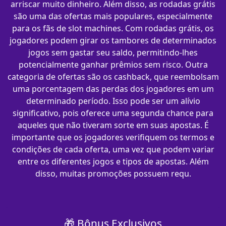
arriscar muito dinheiro. Além disso, as rodadas grátis
são uma das ofertas mais populares, especialmente
para os fãs de slot machines. Com rodadas grátis, os
jogadores podem girar os tambores de determinados
jogos sem gastar seu saldo, permitindo-lhes
potencialmente ganhar prêmios sem risco. Outra
categoria de ofertas são os cashback, que reembolsam
uma porcentagem das perdas dos jogadores em um
determinado período. Isso pode ser um alívio
significativo, pois oferece uma segunda chance para
aqueles que não tiveram sorte em suas apostas. É
importante que os jogadores verifiquem os termos e
condições de cada oferta, uma vez que podem variar
entre os diferentes jogos e tipos de apostas. Além
disso, muitas promoções possuem requ.
🎁 Bônus Exclusivos