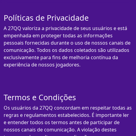
Políticas de Privacidade
A 27QQ valoriza a privacidade de seus usuários e está
empenhada em proteger todas as informações
pessoais fornecidas durante o uso de nossos canais de
comunicação. Todos os dados coletados são utilizados
exclusivamente para fins de melhoria contínua da
experiência de nossos jogadores.
Termos e Condições
Os usuários da 27QQ concordam em respeitar todas as
regras e regulamentos estabelecidos. É importante ler
e entender todos os termos antes de participar de
nossos canais de comunicação. A violação destes