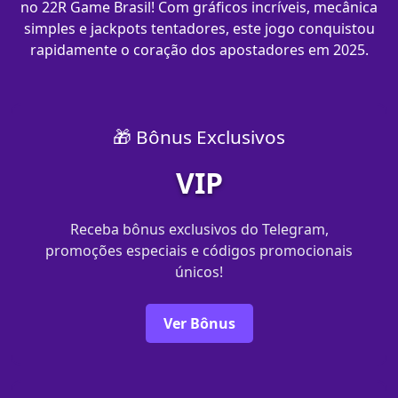
no 22R Game Brasil! Com gráficos incríveis, mecânica
simples e jackpots tentadores, este jogo conquistou
rapidamente o coração dos apostadores em 2025.
🎁 Bônus Exclusivos
VIP
Receba bônus exclusivos do Telegram,
promoções especiais e códigos promocionais
únicos!
Ver Bônus