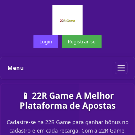
Login
Registrar-se
Menu
📱 22R Game A Melhor
Plataforma de Apostas
Cadastre-se na 22R Game para ganhar bônus no
cadastro e em cada recarga. Com a 22R Game,