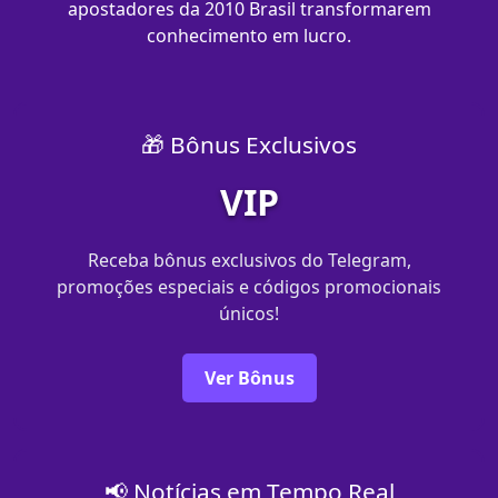
apostadores da 2010 Brasil transformarem
conhecimento em lucro.
🎁 Bônus Exclusivos
VIP
Receba bônus exclusivos do Telegram,
promoções especiais e códigos promocionais
únicos!
Ver Bônus
📢 Notícias em Tempo Real