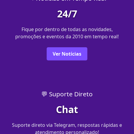
24/7
Fique por dentro de todas as novidades,
promoções e eventos da 2010 em tempo real!
Ver Notícias
💬 Suporte Direto
Chat
Suporte direto via Telegram, respostas rápidas e
atendimento personalizado!