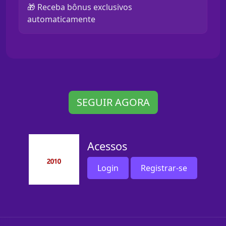
🎁 Receba bônus exclusivos
automaticamente
SEGUIR AGORA
Acessos
Login
Registrar-se