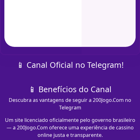
📱 Canal Oficial no Telegram!
📱 Benefícios do Canal
Descubra as vantagens de seguir a 200Jogo.Com no
Telegram
Um site licenciado oficialmente pelo governo brasileiro
— a 200Jogo.Com oferece uma experiência de cassino
online justa e transparente.