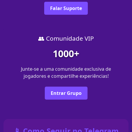
Falar Suporte
👥 Comunidade VIP
1000+
Junte-se a uma comunidade exclusiva de
jogadores e compartilhe experiências!
Entrar Grupo
📱 Como Seguir no Telegram