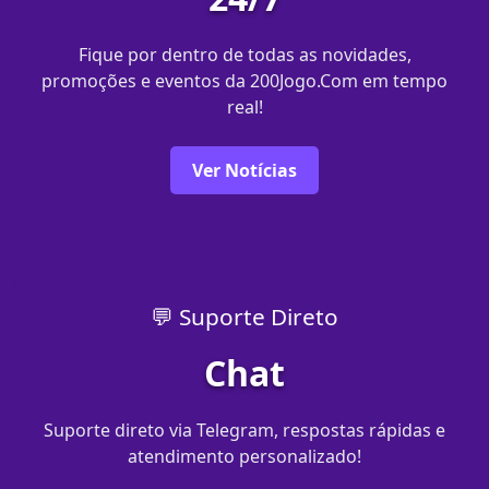
Fique por dentro de todas as novidades,
promoções e eventos da 200Jogo.Com em tempo
real!
Ver Notícias
💬 Suporte Direto
Chat
Suporte direto via Telegram, respostas rápidas e
atendimento personalizado!