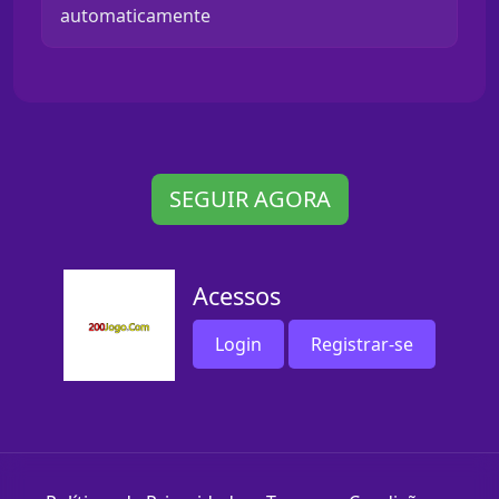
automaticamente
SEGUIR AGORA
Acessos
Login
Registrar-se