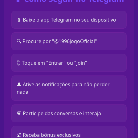
📱 Baixe o app Telegram no seu dispositivo
🔍 Procure por "@1996JogoOficial"
👆 Toque em "Entrar" ou "Join"
🔔 Ative as notificações para não perder
nada
💬 Participe das conversas e interaja
🎁 Receba bônus exclusivos