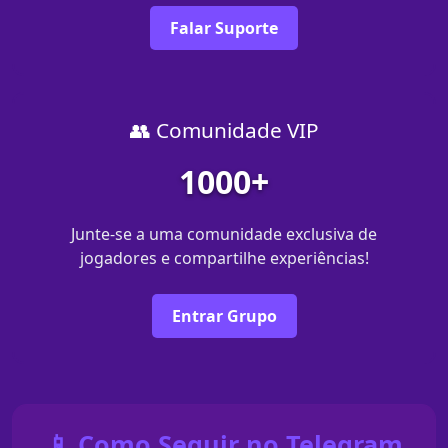
Falar Suporte
👥 Comunidade VIP
1000+
Junte-se a uma comunidade exclusiva de
jogadores e compartilhe experiências!
Entrar Grupo
📱 Como Seguir no Telegram