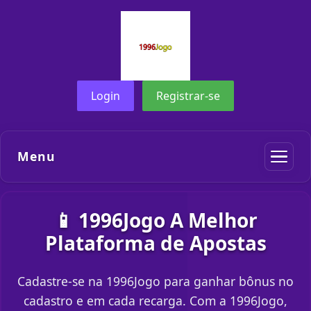
Login
Registrar-se
Menu
📱 1996Jogo A Melhor
Plataforma de Apostas
Cadastre-se na 1996Jogo para ganhar bônus no
cadastro e em cada recarga. Com a 1996Jogo,