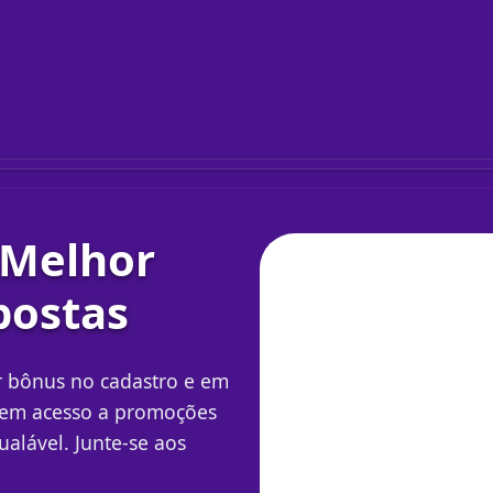
 Melhor
postas
r bônus no cadastro e em
tem acesso a promoções
ualável. Junte-se aos