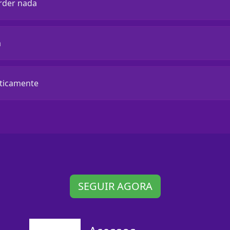
erder nada
a
aticamente
SEGUIR AGORA