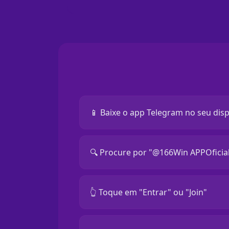
📱 Baixe o app Telegram no seu disp
🔍 Procure por "@166Win APPOficia
👆 Toque em "Entrar" ou "Join"