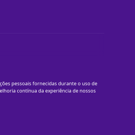
ções pessoais fornecidas durante o uso de
elhoria contínua da experiência de nossos