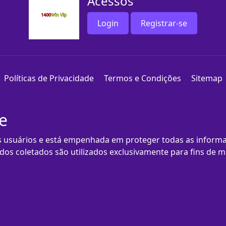
Acessos
Login
Registrar-se
Políticas de Privacidade
Termos e Condições
Sitemap
de
us usuários e está empenhada em proteger todas as inform
os coletados são utilizados exclusivamente para fins de m