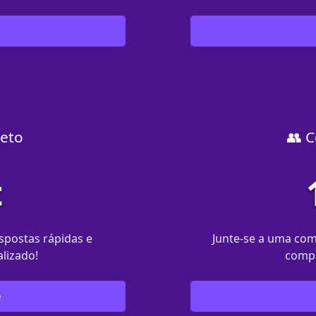
reto
👥 
t
espostas rápidas e
Junte-se a uma com
lizado!
compa
e