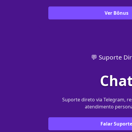
Ver Bônus
💬 Suporte Di
Cha
Suporte direto via Telegram, r
atendimento persona
Falar Suport