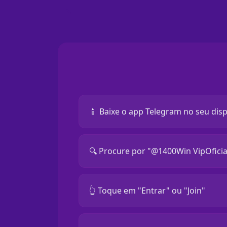
📱 Baixe o app Telegram no seu disp
🔍 Procure por "@1400Win VipOficia
👆 Toque em "Entrar" ou "Join"