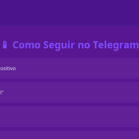
📱 Como Seguir no Telegram
ositivo
l"