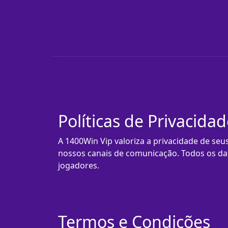
Políticas de Privacida
A 1400Win Vip valoriza a privacidade de se
nossos canais de comunicação. Todos os dad
jogadores.
Termos e Condições