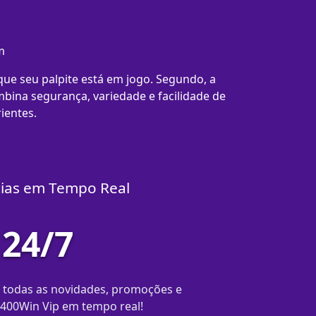
m
ue seu palpite está em jogo. Segundo, a
bina segurança, variedade e facilidade de
ientes.
cias em Tempo Real
24/7
e todas as novidades, promoções e
1400Win Vip em tempo real!