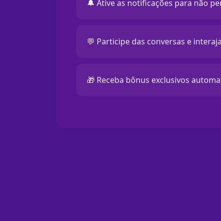
🔔 Ative as notificações para não p
💬 Participe das conversas e interaj
🎁 Receba bônus exclusivos autom