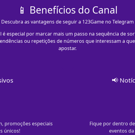
📱 Benefícios do Canal
Descubra as vantagens de seguir a 123Game no Telegram
il é especial por marcar mais um passo na sequência de s
endências ou repetições de números que interessam a quem 
apostar.
sivos
📢 Notí
m, promoções especiais
Fique por dentro d
s únicos!
eventos da