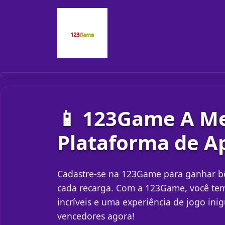
📱 123Game A M
Plataforma de A
Cadastre-se na 123Game para ganhar b
cada recarga. Com a 123Game, você te
incríveis e uma experiência de jogo inig
vencedores agora!