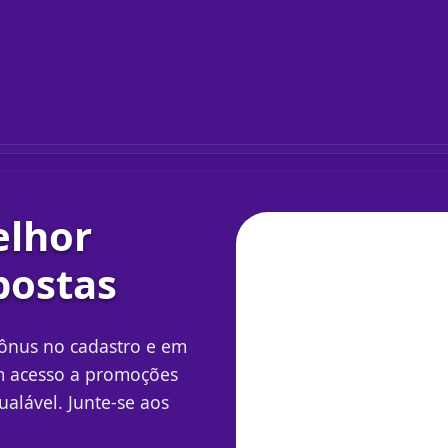
elhor
postas
ônus no cadastro e em
m acesso a promoções
ualável. Junte-se aos