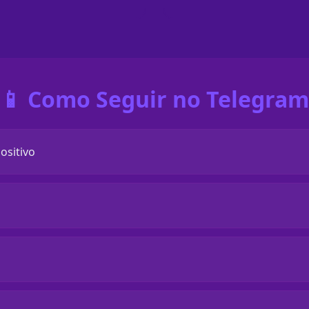
📱 Como Seguir no Telegram
ositivo