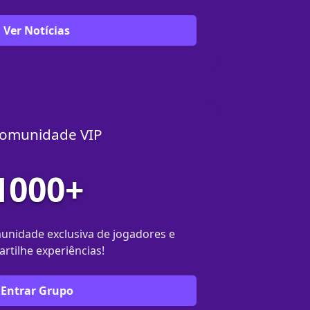
Ver Notícias
Comunidade VIP
1000+
unidade exclusiva de jogadores e
rtilhe experiências!
Entrar Grupo