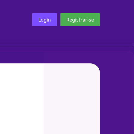
Login
Registrar-se