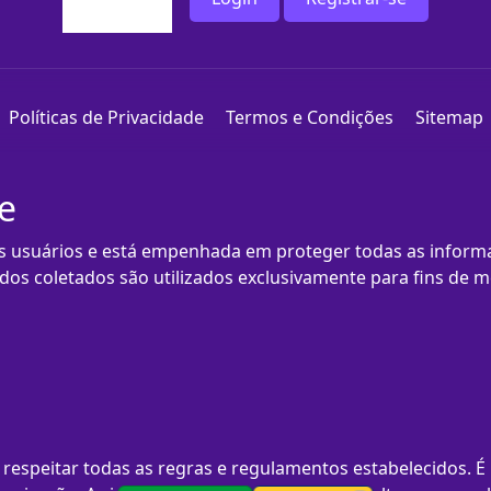
Políticas de Privacidade
Termos e Condições
Sitemap
de
us usuários e está empenhada em proteger todas as inform
os coletados são utilizados exclusivamente para fins de m
speitar todas as regras e regulamentos estabelecidos. É 