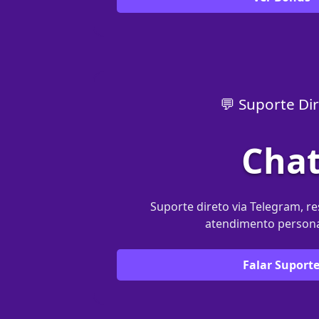
💬 Suporte Di
Cha
Suporte direto via Telegram, r
atendimento persona
Falar Suport