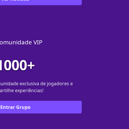
Comunidade VIP
1000+
unidade exclusiva de jogadores e
rtilhe experiências!
Entrar Grupo