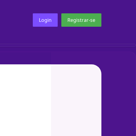
Login
Registrar-se