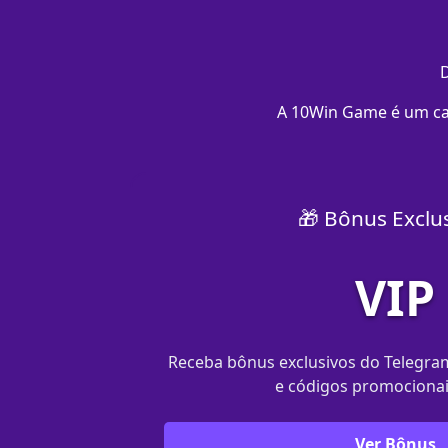
A 10Win Game é um cas
🎁 Bônus Exclu
VIP
Receba bônus exclusivos do Telegra
e códigos promocionai
Ver Bônus