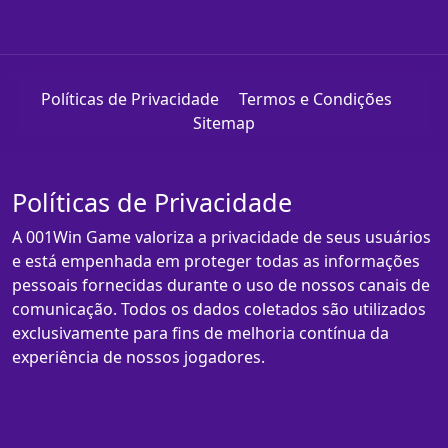
Políticas de Privacidade
Termos e Condições
Sitemap
Políticas de Privacidade
A 001Win Game valoriza a privacidade de seus usuários
e está empenhada em proteger todas as informações
pessoais fornecidas durante o uso de nossos canais de
comunicação. Todos os dados coletados são utilizados
exclusivamente para fins de melhoria contínua da
experiência de nossos jogadores.