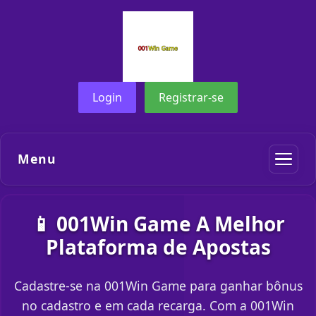
Login
Registrar-se
Menu
📱 001Win Game A Melhor
Plataforma de Apostas
Cadastre-se na 001Win Game para ganhar bônus
no cadastro e em cada recarga. Com a 001Win