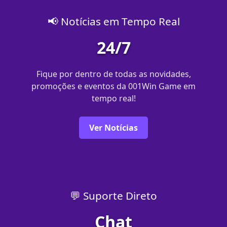
📢 Notícias em Tempo Real
24/7
Fique por dentro de todas as novidades,
promoções e eventos da 001Win Game em
tempo real!
Ver Notícias
💬 Suporte Direto
Chat