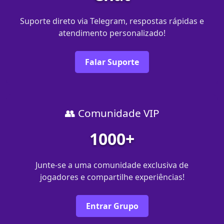
Suporte direto via Telegram, respostas rápidas e
atendimento personalizado!
Falar Suporte
👥 Comunidade VIP
1000+
Junte-se a uma comunidade exclusiva de
jogadores e compartilhe experiências!
Entrar Grupo